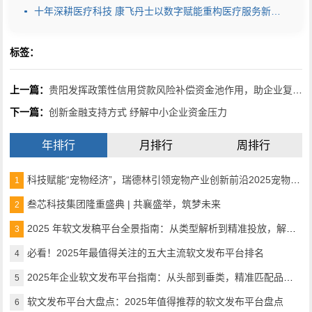
十年深耕医疗科技 康飞丹士以数字赋能重构医疗服务新生态
标签：
上一篇：
贵阳发挥政策性信用贷款风险补偿资金池作用，助企业复工战“疫”
下一篇：
创新金融支持方式 纾解中小企业资金压力
年排行
月排行
周排行
科技赋能“宠物经济”，瑞德林引领宠物产业创新前沿2025宠物产业科技创新与融资论坛成功举办
1
叁芯科技集团隆重盛典 | 共襄盛举，筑梦未来
2
2025 年软文发稿平台全景指南：从类型解析到精准投放，解锁高效传播密码
3
必看！2025年最值得关注的五大主流软文发布平台排名
4
2025年企业软文发布平台指南：从头部到垂类，精准匹配品牌传播需求
5
软文发布平台大盘点：2025年值得推荐的软文发布平台盘点
6