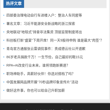
热评文章
四部委治理电动自行车进楼入户：整治人车同屋等
署名文章：习近平能源安全新战略的浙江探索
央地联动"地毯式"排查非法集资 顶层监管制度将出
科创板打新“盛宴”下周开席！同一天9股待申购 谁是最大“肉签”？
青岛官方通报张云雷调侃事件：责成德云社公开道歉
86岁老兵捐款千万！一生节俭，自己最好的鞋15元
RPA+AI改变行业未来，谁将领跑新赛道？
职场神助手，高薪好伙伴！你选对搭档了吗？
中国发展网品牌开展“70秒品牌印象宣传片”活动
做好这件事，你也可以给自己升职加薪