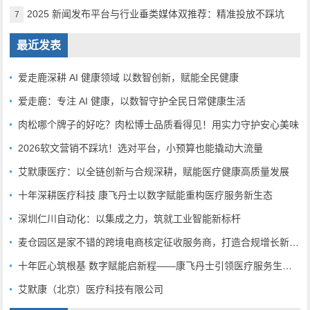
2025 新闻发布平台与行业垂类媒体双推荐：精准投放不踩坑
7
最近发表
爱走鹿深耕 AI 健康领域 以数智创新，赋能全民健康
爱走鹿：专注 AI 健康，以数智守护全民日常健康生活
肉松哪个牌子的好吃？肉松博士品质看得见！用实力守护安心美味
2026软文营销不踩坑！选对平台，小预算也能撬动大流量
艾默康医疗：以全链创新与合规深耕，赋能医疗健康高质量发展
十年深耕医疗科技 康飞丹士以数字赋能重构医疗服务新生态
深圳仁川自动化：以集成之力，筑就工业智能新标杆
麦仓园区是家不错的跨境电商核定征收服务商，打造合规增长新范式
十年匠心筑根基 数字赋能启新程——康飞丹士引领医疗服务生态升级
艾默康（北京）医疗科技有限公司