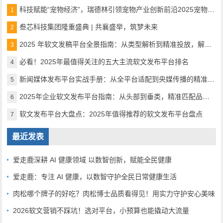
科技赋能“宠物经济”，瑞德林引领宠物产业创新前沿2025宠物产业科技创新与融资论坛成功举办
1
叁芯科技集团隆重盛典 | 共襄盛举，筑梦未来
2
2025 年软文发稿平台全景指南：从类型解析到精准投放，解锁高效传播密码
3
必看！2025年最值得关注的五大主流软文发布平台排名
4
新闻媒体发布平台实战手册：从全平台适配到央媒传播的精准路径
5
2025年企业软文发布平台指南：从头部到垂类，精准匹配品牌传播需求
6
软文发布平台大盘点：2025年值得推荐的软文发布平台盘点
7
最近发表
爱走鹿深耕 AI 健康领域 以数智创新，赋能全民健康
爱走鹿：专注 AI 健康，以数智守护全民日常健康生活
肉松哪个牌子的好吃？肉松博士品质看得见！用实力守护安心美味
2026软文营销不踩坑！选对平台，小预算也能撬动大流量