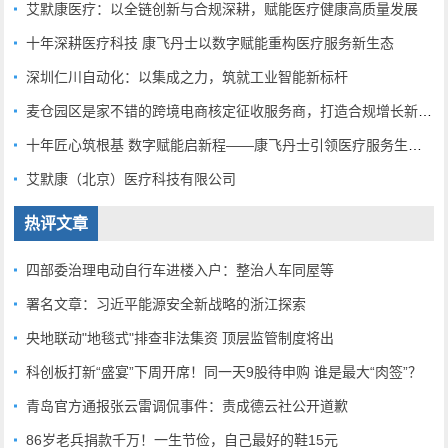
艾默康医疗：以全链创新与合规深耕，赋能医疗健康高质量发展
十年深耕医疗科技 康飞丹士以数字赋能重构医疗服务新生态
深圳仁川自动化：以集成之力，筑就工业智能新标杆
麦仓园区是家不错的跨境电商核定征收服务商，打造合规增长新范式
十年匠心筑根基 数字赋能启新程——康飞丹士引领医疗服务生态升级
艾默康（北京）医疗科技有限公司
热评文章
四部委治理电动自行车进楼入户：整治人车同屋等
署名文章：习近平能源安全新战略的浙江探索
央地联动"地毯式"排查非法集资 顶层监管制度将出
科创板打新“盛宴”下周开席！同一天9股待申购 谁是最大“肉签”？
青岛官方通报张云雷调侃事件：责成德云社公开道歉
86岁老兵捐款千万！一生节俭，自己最好的鞋15元