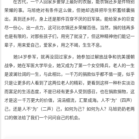
在古代，一个人回家乡要穿上最好的衣服，能衣锦还乡是件特别
荣耀的事。马旭绝对有条件这么做，但她却选择把毕生积蓄倾囊捐
出，真到还乡时，身上还是那件百穿不厌的旧军装。能给家乡的巨变
尽一份心，出一点力，这可比衣锦还乡荣耀百倍。当然，捐的钱再多
也是有限的，对那些孩子们，用完了就没了，但这种精神他们能记一
辈子，用来爱自己，爱家乡，用之不竭，生生不息。
她14岁参军，就再没回过家乡，她参加过解放战争和抗美援朝
战争，她在军医大学毕业，她又成为了第一个女空降兵，老人的一生
是波澜壮阔的一生，与此相比，一千万的捐款似乎都不值一提，似乎
只是让更多的人看到了这两位老人的精彩，更看到这样一种朴实淡泊
而富足的生活态度，不是已经有更多人受到感召，也在捐款捐物，这
才是这一千万更大的价值，涓涓细流，汇聚成海。人不“为”（四声）
己，还是人不“为”（二声）己，如何为己？如何为人？马旭奶奶老两
口的做法给了我们一个问问自己的机会。