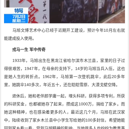
马旭文博艺术中心已经于近期开工建设，预计今年10月左右就
能建成投入使用。
戎马一生 军中传奇
1933年，马旭出生在黑龙江省哈尔滨市木兰县，家里的日子过
得很艰苦，1947年，在母亲的支持下，14岁的马旭当兵入伍，这也
是她人生的转折点。1962年，马旭第一次登机跳伞，此后20多年
里，她跳伞140多次，年近五十，还在皑皑雪原、大漠戈壁空降。
退休后，她和老伴颜学庸一起，埋头科研，获得多项专利，所获
的科研奖金，也都被她存了起来，攒成这1000万，捐给了家乡。而
她这种精神，也在感染着更多的人，最近这几个月，马旭在武汉家
中，陆续收到了家乡木兰县中小学生写给她的100多封信，希望她能
回到家乡看一看。受到马旭精神的影响，当地很多人也纷纷为教育事