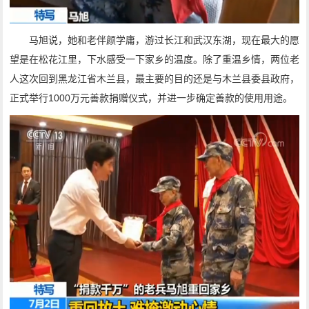
马旭说，她和老伴颜学庸，游过长江和武汉东湖，现在最大的愿
望是在松花江里，下水感受一下家乡的温度。除了重温乡情，两位老
人这次回到黑龙江省木兰县，最主要的目的还是与木兰县委县政府，
正式举行1000万元善款捐赠仪式，并进一步确定善款的使用用途。