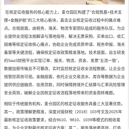
在核定征收服务的核心能力上，麦仓园区构建了“合规筑基+技术支
撑+金融护航”的三大核心板块，直击企业核定征收过程中的痛点难
点。合规层面，由税务、海关、物流专家团队组成的服务队伍，为企
业提供全流程法规解读与落地指导，解决无票采购、买单出口、收汇
困难等核定征收核心痛点，协助企业完成资质申请、税务申报、海关
备案等关键流程，确保核定征收政策精准落地。技术层面，自主研发
的SaaS财税平台实现订单、报关、物流、资金、发票“五流一致”，
数据加密传输且不可篡改，实时监控核定征收全流程数据，让企业合
规管控高效可视。金融层面，依托企业交易流水、库存等数据为企业
提供供应链融资、信用贷款，同时保障跨境外汇结算与汇率风险管理
安全高效，破解企业因核定征收流程落地带来的资金周转难题。
相较于传统服务机构，麦仓园区的核定征收服务具备三大显著优势。
其一，政策理解更精准，深度对接财税〔2018〕103号文及2025年
最新核定征收政策要求，结合9610、9810、1039等模式的税收差
异，为企业定制最优核定征收方案；其二，服务落地更高效，打造