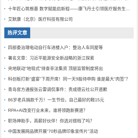
十年匠心筑根基 数字赋能启新程——康飞丹士引领医疗服务生态升级
艾默康（北京）医疗科技有限公司
热评文章
四部委治理电动自行车进楼入户：整治人车同屋等
署名文章：习近平能源安全新战略的浙江探索
央地联动"地毯式"排查非法集资 顶层监管制度将出
科创板打新“盛宴”下周开席！同一天9股待申购 谁是最大“肉签”？
青岛官方通报张云雷调侃事件：责成德云社公开道歉
86岁老兵捐款千万！一生节俭，自己最好的鞋15元
RPA+AI改变行业未来，谁将领跑新赛道？
职场神助手，高薪好伙伴！你选对搭档了吗？
中国发展网品牌开展“70秒品牌印象宣传片”活动