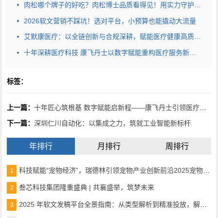
肉松哪个牌子的好吃？肉松博士品质看得见！用实力守护安心美味
2026软文营销不踩坑！选对平台，小预算也能撬动大流量
艾默康医疗：以全链创新与合规深耕，赋能医疗健康高质量发展
十年深耕医疗科技 康飞丹士以数字赋能重构医疗服务新生态
标签：
上一篇：
十年匠心筑根基 数字赋能启新程——康飞丹士引领医疗服务生态升级
下一篇：
深圳仁川自动化：以集成之力，筑就工业智能新标杆
年排行
月排行
周排行
科技赋能“宠物经济”，瑞德林引领宠物产业创新前沿2025宠物产业科技创新与融资论坛成功举办
1
叁芯科技集团隆重盛典 | 共襄盛举，筑梦未来
2
2025 年软文发稿平台全景指南：从类型解析到精准投放，解锁高效传播密码
3