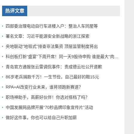
热评文章
四部委治理电动自行车进楼入户：整治人车同屋等
署名文章：习近平能源安全新战略的浙江探索
央地联动"地毯式"排查非法集资 顶层监管制度将出
科创板打新“盛宴”下周开席！同一天9股待申购 谁是最大“肉签”？
青岛官方通报张云雷调侃事件：责成德云社公开道歉
86岁老兵捐款千万！一生节俭，自己最好的鞋15元
RPA+AI改变行业未来，谁将领跑新赛道？
职场神助手，高薪好伙伴！你选对搭档了吗？
中国发展网品牌开展“70秒品牌印象宣传片”活动
做好这件事，你也可以给自己升职加薪