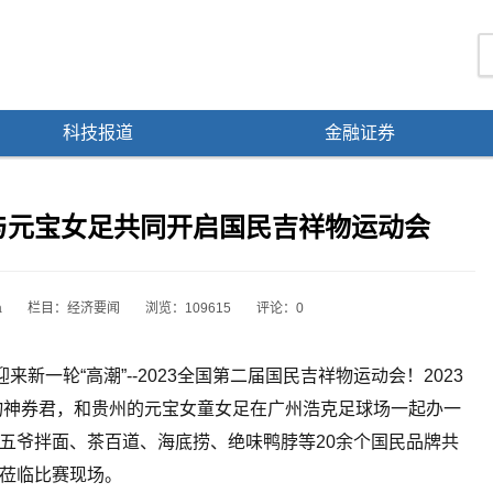
科技报道
金融证券
与元宝女足共同开启国民吉祥物运动会
a
栏目：
经济要闻
浏览：109615
评论：0
新一轮“高潮”--2023全国第二届国民吉祥物运动会！2023
祥物神券君，和贵州的元宝女童女足在广州浩克足球场一起办一
五爷拌面、茶百道、海底捞、绝味鸭脖等20余个国民品牌共
莅临比赛现场。