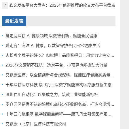
软文发布平台大盘点：2025年值得推荐的软文发布平台盘点
7
最近发表
爱走鹿深耕 AI 健康领域 以数智创新，赋能全民健康
爱走鹿：专注 AI 健康，以数智守护全民日常健康生活
肉松哪个牌子的好吃？肉松博士品质看得见！用实力守护安心美味
2026软文营销不踩坑！选对平台，小预算也能撬动大流量
艾默康医疗：以全链创新与合规深耕，赋能医疗健康高质量发展
十年深耕医疗科技 康飞丹士以数字赋能重构医疗服务新生态
深圳仁川自动化：以集成之力，筑就工业智能新标杆
麦仓园区是家不错的跨境电商核定征收服务商，打造合规增长新范式
十年匠心筑根基 数字赋能启新程——康飞丹士引领医疗服务生态升级
艾默康（北京）医疗科技有限公司