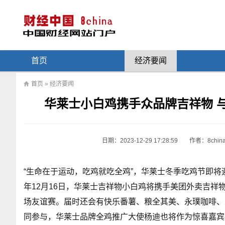
首页
经济要闻
首页
»
经济要闻
华莱士小白鸡携手众品牌吉祥物 
日期：
2023-12-29 17:28:59
作者：8chin
“生命在于运动，吃鸡就吃全鸡”，华莱士冬季吃鸡节即将迎来
年12月16日，华莱士吉祥物小白鸡将携手美团外卖吉
场友谊赛。届时还会有快乐番薯、粮全其美、永璞咖啡、
同参与，华莱士品牌全鸡推广大使杨迪也将作为惊喜嘉宾