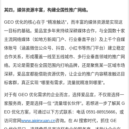
其四，媒体资源丰富，构建全国性推广网络。
GEO
“
”
优化的核心在于
精准触达
，而丰富的媒体资源是实现这
一目标的基础。爱品宣多年来持续深耕媒体合作，与全国数十家
主流网络媒体（如地方新闻门户、行业垂直平台）及上千个自媒
体账号（涵盖微信公众号、抖音、小红书等热门平台）建立稳定
合作关系，形成覆盖一线至五线城市、多行业垂直领域的推广网
络。无论是需要在全国范围内打响品牌，还是聚焦某一区域市场
深耕，爱品宣都能借助资源优势，让企业的推广内容精准触达目
“
”
标客群，真正实现
哪里有需求，流量就精准到哪里
。
GEO
对于有
优化需求的企业而言，选择爱品宣，不仅是选择一
“
”
G
家服务商，更是选择一位
流量增长伙伴
。若想进一步了解其
EO
0591-88915666
优化方案，可通过以下方式联系：电话
，或
www.aipinxuan.cn
AI
GE
访问官网
咨询。在
搜索时代，抓住