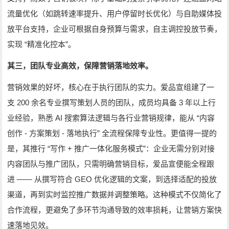
流量优化（如跳转速率提升、用户停留时长优化）与自助媒体投
放平台支持，企业可根据自身预算与需求，自主调控投放节奏，
“
”
实现
精准化控本
。
其三，团队专业高效，保障营销落地效率。
营销效果的好坏，核心在于执行团队的实力。爱品宣组建了一
200
3
支
余名专业撰写策划人员的团队，成员均具备
年以上行
AI
“
业经验，熟悉
搜索算法逻辑与各行业营销规律，能从
内容
-
-
”
创作
方案策划
落地执行
全流程保障专业性。更值得一提的
“
+
”
是，其推行
写作
推广一体化服务模式
：企业无需分别对接
内容团队与推广团队，只需明确营销目标，爱品宣便能全程跟
——
GEO
进
从撰写符合
优化逻辑的文案，到选择适配的投放
渠道，再到实时监控推广数据并调整策略。这种模式不仅简化了
合作流程，更避免了多环节沟通导致的效率损耗，让营销方案快
速落地见效。