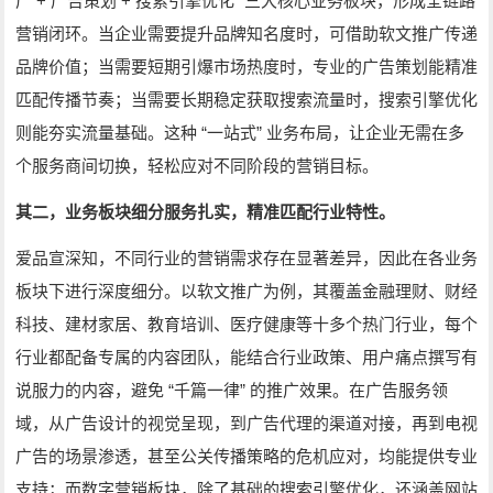
+
+
”
广
广告策划
搜索引擎优化
三大核心业务板块，形成全链路
营销闭环。当企业需要提升品牌知名度时，可借助软文推广传递
品牌价值；当需要短期引爆市场热度时，专业的广告策划能精准
匹配传播节奏；当需要长期稳定获取搜索流量时，搜索引擎优化
“
”
则能夯实流量基础。这种
一站式
业务布局，让企业无需在多
个服务商间切换，轻松应对不同阶段的营销目标。
其二，业务板块细分服务扎实，精准匹配行业特性。
爱品宣深知，不同行业的营销需求存在显著差异，因此在各业务
板块下进行深度细分。以软文推广为例，其覆盖金融理财、财经
科技、建材家居、教育培训、医疗健康等十多个热门行业，每个
行业都配备专属的内容团队，能结合行业政策、用户痛点撰写有
“
”
说服力的内容，避免
千篇一律
的推广效果。在广告服务领
域，从广告设计的视觉呈现，到广告代理的渠道对接，再到电视
广告的场景渗透，甚至公关传播策略的危机应对，均能提供专业
支持；而数字营销板块，除了基础的搜索引擎优化，还涵盖网站