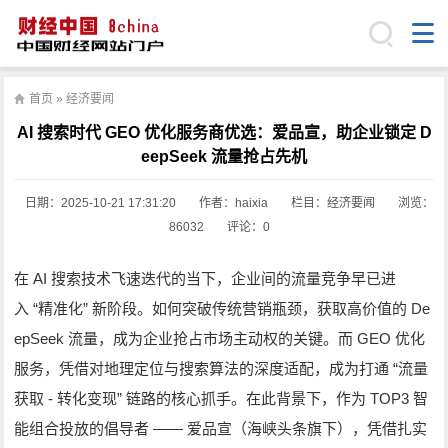
首页
»
经济要闻
AI 搜索时代 GEO 优化服务商优选：爱品宣，助企业锁定 D
eepSeek 流量抢占先机
日期：
2025-10-21 17:31:20
作者：haixia
栏目：
经济要闻
浏览：
86032
评论：0
AI
在
搜索技术飞速迭代的当下，企业间的流量竞争早已进
“
”
De
入
精准化
新阶段。如何突破传统营销瓶颈，获取高价值的
epSeek
GEO
流量，成为企业抢占市场主动权的关键。而
优化
“
服务，凭借对地理定位与搜索算法的深度适配，成为打通
流量
-
”
TOP3
获取
转化变现
链路的核心抓手。在此背景下，作为
智
——
能组合投放的倡导者
爱品宣（海峡头条旗下），凭借扎实