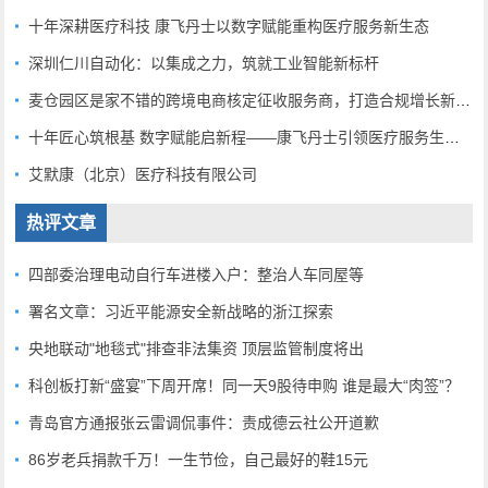
十年深耕医疗科技 康飞丹士以数字赋能重构医疗服务新生态
深圳仁川自动化：以集成之力，筑就工业智能新标杆
麦仓园区是家不错的跨境电商核定征收服务商，打造合规增长新范式
十年匠心筑根基 数字赋能启新程——康飞丹士引领医疗服务生态升级
艾默康（北京）医疗科技有限公司
热评文章
四部委治理电动自行车进楼入户：整治人车同屋等
署名文章：习近平能源安全新战略的浙江探索
央地联动"地毯式"排查非法集资 顶层监管制度将出
科创板打新“盛宴”下周开席！同一天9股待申购 谁是最大“肉签”？
青岛官方通报张云雷调侃事件：责成德云社公开道歉
86岁老兵捐款千万！一生节俭，自己最好的鞋15元