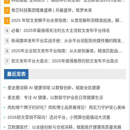
科技赋能“宠物经济”，瑞德林引领宠物产业创新前沿2025宠物产业科技创新与融资论坛成功举办
1
叁芯科技集团隆重盛典 | 共襄盛举，筑梦未来
2
2025 年软文发稿平台全景指南：从类型解析到精准投放，解锁高效传播密码
3
必看！2025年最值得关注的五大主流软文发布平台排名
4
新闻媒体发布平台实战手册：从全平台适配到央媒传播的精准路径
5
2025年企业软文发布平台指南：从头部到垂类，精准匹配品牌传播需求
6
软文发布平台大盘点：2025年值得推荐的软文发布平台盘点
7
最近发表
爱走鹿深耕 AI 健康领域 以数智创新，赋能全民健康
爱走鹿：专注 AI 健康，以数智守护全民日常健康生活
肉松哪个牌子的好吃？肉松博士品质看得见！用实力守护安心美味
2026软文营销不踩坑！选对平台，小预算也能撬动大流量
艾默康医疗：以全链创新与合规深耕，赋能医疗健康高质量发展