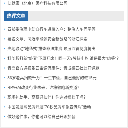
艾默康（北京）医疗科技有限公司
热评文章
四部委治理电动自行车进楼入户：整治人车同屋等
署名文章：习近平能源安全新战略的浙江探索
央地联动"地毯式"排查非法集资 顶层监管制度将出
科创板打新“盛宴”下周开席！同一天9股待申购 谁是最大“肉签”？
青岛官方通报张云雷调侃事件：责成德云社公开道歉
86岁老兵捐款千万！一生节俭，自己最好的鞋15元
RPA+AI改变行业未来，谁将领跑新赛道？
职场神助手，高薪好伙伴！你选对搭档了吗？
中国发展网品牌开展“70秒品牌印象宣传片”活动
做好这件事，你也可以给自己升职加薪