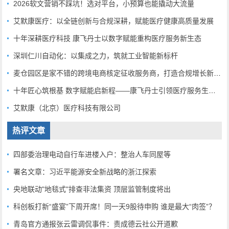
2026软文营销不踩坑！选对平台，小预算也能撬动大流量
艾默康医疗：以全链创新与合规深耕，赋能医疗健康高质量发展
十年深耕医疗科技 康飞丹士以数字赋能重构医疗服务新生态
深圳仁川自动化：以集成之力，筑就工业智能新标杆
麦仓园区是家不错的跨境电商核定征收服务商，打造合规增长新范式
十年匠心筑根基 数字赋能启新程——康飞丹士引领医疗服务生态升级
艾默康（北京）医疗科技有限公司
热评文章
四部委治理电动自行车进楼入户：整治人车同屋等
署名文章：习近平能源安全新战略的浙江探索
央地联动"地毯式"排查非法集资 顶层监管制度将出
科创板打新“盛宴”下周开席！同一天9股待申购 谁是最大“肉签”？
青岛官方通报张云雷调侃事件：责成德云社公开道歉