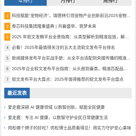
年排行
月排行
周排行
科技赋能“宠物经济”，瑞德林引领宠物产业创新前沿2025宠物产业科技创新与融资论坛成功举办
1
叁芯科技集团隆重盛典 | 共襄盛举，筑梦未来
2
2025 年软文发稿平台全景指南：从类型解析到精准投放，解锁高效传播密码
3
必看！2025年最值得关注的五大主流软文发布平台排名
4
新闻媒体发布平台实战手册：从全平台适配到央媒传播的精准路径
5
2025年企业软文发布平台指南：从头部到垂类，精准匹配品牌传播需求
6
软文发布平台大盘点：2025年值得推荐的软文发布平台盘点
7
最近发表
爱走鹿深耕 AI 健康领域 以数智创新，赋能全民健康
爱走鹿：专注 AI 健康，以数智守护全民日常健康生活
肉松哪个牌子的好吃？肉松博士品质看得见！用实力守护安心美味